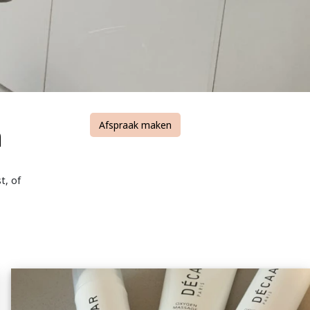
n
Afspraak maken
t, of